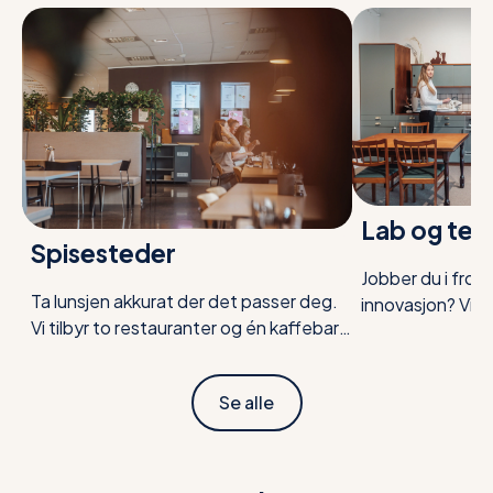
Lab og tes
Spisesteder
Jobber du i front
Ta lunsjen akkurat der det passer deg.
innovasjon? Vi 
Vi tilbyr to restauranter og én kaffebar,
lab- og testrom
alle med smakfulle, sunne retter –
dine krav. Enten
perfekt for en velfortjent pause. Alle
spesialbygd rom e
Se alle
måltider lages av gode, lokale råvarer.
eksisterende fasi
Maten gir deg både energi og litt ekstra
du får den optim
inspirasjon til resten av dagen.