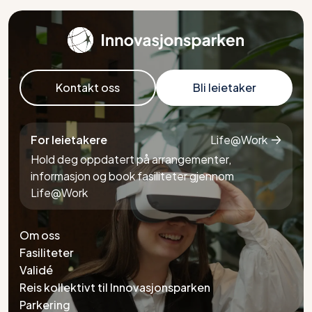
Kontakt oss
Bli leietaker
For leietakere
Life@Work
Hold deg oppdatert på arrangementer,
informasjon og book fasiliteter gjennom
Life@Work
Om oss
Fasiliteter
Validé
Reis kollektivt til Innovasjonsparken
Parkering