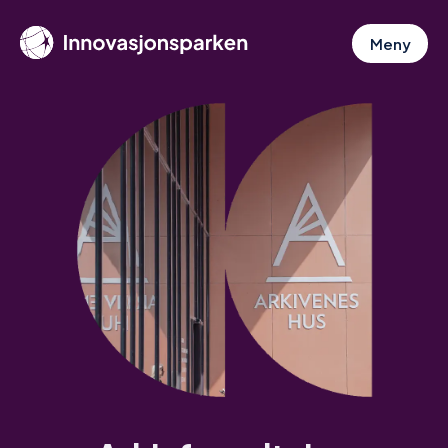
Hopp
til
Meny
hovedinnhold