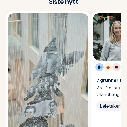
Siste nytt
7 grunner til
25.–26. septe
Ullandhaug til 
Leietaker