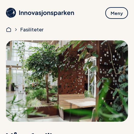
Hopp
til
Meny
hovedinnhold
Fasiliteter