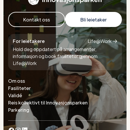
Kontakt oss
Bli leietaker
For leietakere
Life@Work
Hold deg oppdatert på arrangementer,
informasjon og book fasiliteter gjennom
Life@Work
Om oss
Fasiliteter
Validé
Reis kollektivt til Innovasjonsparken
Parkering