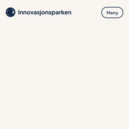
Hopp
til
Meny
hovedinnhold