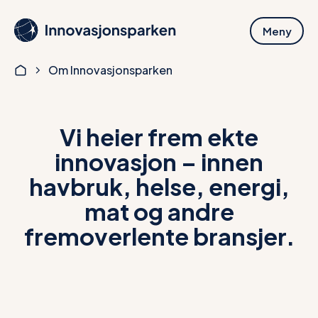
Hopp
til
Meny
hovedinnhold
Om Innovasjonsparken
Vi heier frem ekte
innovasjon –
innen
havbruk, helse, energi,
mat
og andre
fremoverlente bransjer.