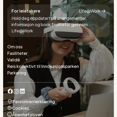
For leietakere
Life@Work
Hold deg oppdatert på arrangementer,
informasjon og book fasiliteter gjennom
Life@Work
Om oss
Fasiliteter
Validé
Reis kollektivt til Innovasjonsparken
Parkering
Personvernerklæring
Cookies
Åpenhetsloven