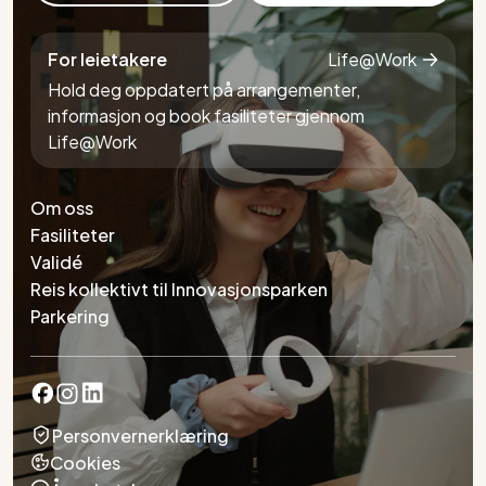
For leietakere
Life@Work
Hold deg oppdatert på arrangementer,
informasjon og book fasiliteter gjennom
Life@Work
Om oss
Fasiliteter
Validé
Reis kollektivt til Innovasjonsparken
Parkering
Personvernerklæring
Cookies