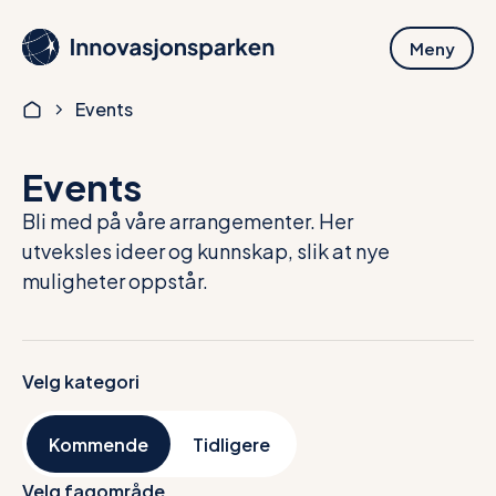
Hopp
til
Meny
hovedinnhold
Events
Events
Bli med på våre arrangementer. Her
utveksles ideer og kunnskap, slik at nye
muligheter oppstår.
Velg kategori
Kommende
Tidligere
Velg fagområde