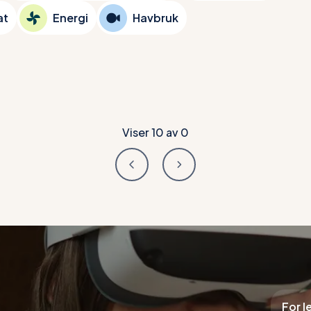
at
Energi
Havbruk
Viser
10
av
0
For l