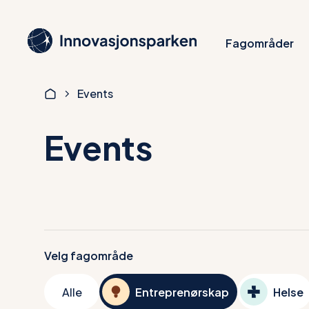
Hopp
til
Fagområder
hovedinnhold
Events
Events
Velg fagområde
Alle
Entreprenørskap
Helse