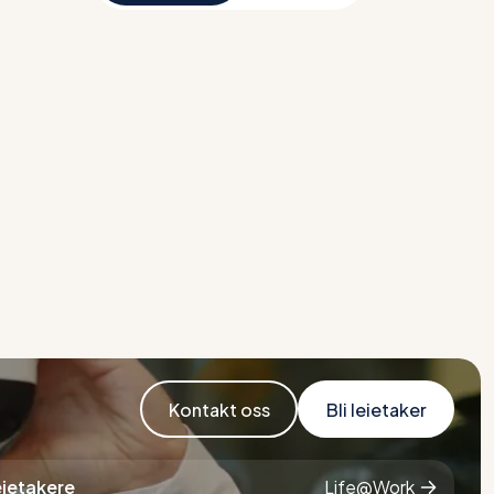
Kontakt oss
Bli leietaker
eietakere
Life@Work