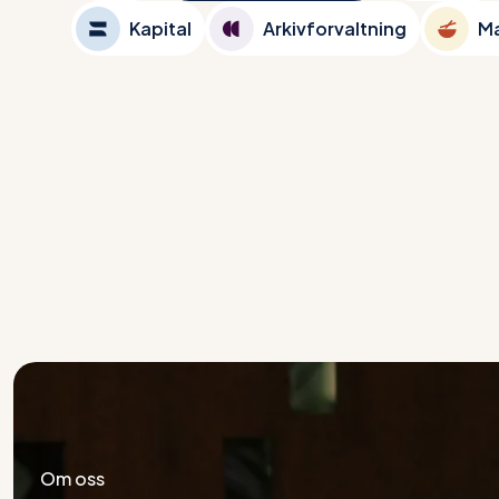
Kapital
Arkivforvaltning
M
Om oss