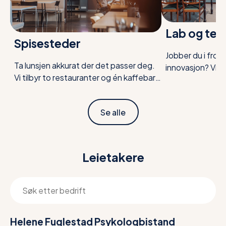
Lab og tes
Spisesteder
Jobber du i front
Ta lunsjen akkurat der det passer deg.
innovasjon? Vi 
Vi tilbyr to restauranter og én kaffebar,
lab- og testrom
alle med smakfulle, sunne retter –
dine krav. Enten
perfekt for en velfortjent pause. Alle
spesialbygd rom e
Se alle
måltider lages av gode, lokale råvarer.
eksisterende fasi
Maten gir deg både energi og litt ekstra
du får den optim
inspirasjon til resten av dagen.
Leietakere
Helene Fuglestad Psykologbistand