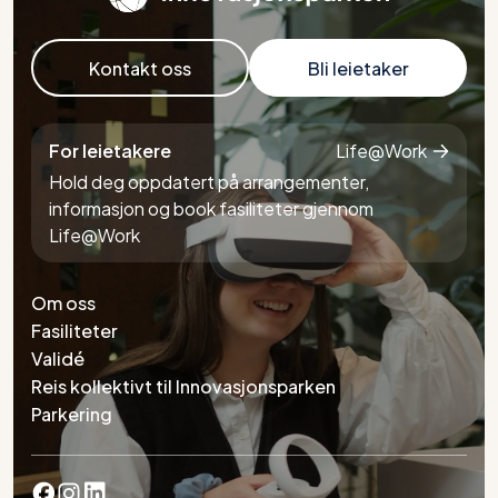
Kontakt oss
Bli leietaker
For leietakere
Life@Work
Hold deg oppdatert på arrangementer,
informasjon og book fasiliteter gjennom
Life@Work
Om oss
Fasiliteter
Validé
Reis kollektivt til Innovasjonsparken
Parkering