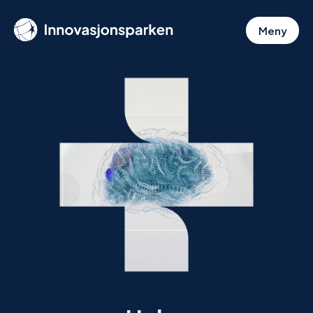
Hopp
til
Meny
hovedinnhold