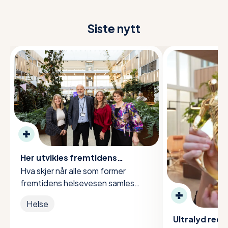
Siste nytt
Her utvikles fremtidens
helsevesen
Hva skjer når alle som former
fremtidens helsevesen samles
under ett tak? Hos oss utvikles
Helse
løsningene som kan forandre
Ultralyd redde
hverdagen for alle.