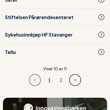
Stiftelsen Pårørendesenteret
Sykehusinnkjøp HF Stavanger
Tellu
Viser
10
av
11
1
2