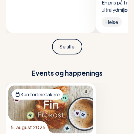
utdannelse
En pris på 1 mill
ultralydmiljøet 
Innovasjonspa
Helse
Se alle
Events og happenings
Kun for leietakere
5. august 2026