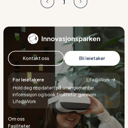
1
Kontakt oss
Bli leietaker
For leietakere
Life@Work
Hold deg oppdatert på arrangementer,
informasjon og book fasiliteter gjennom
Life@Work
Om oss
Fasiliteter