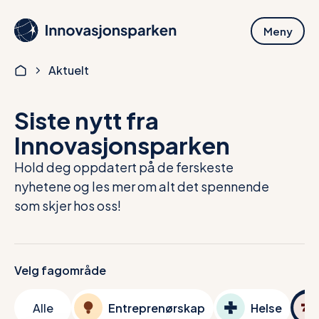
Hopp
til
Meny
hovedinnhold
Aktuelt
Siste nytt fra
Innovasjonsparken
Hold deg oppdatert på de ferskeste
nyhetene og les mer om alt det spennende
som skjer hos oss!
Velg fagområde
Alle
Entreprenørskap
Helse